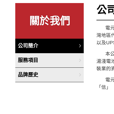
公
關於我們
電元企
灣地區
以及U
公司簡介
本公司
服務項目
湯淺電
裝業的
品牌歷史
電元團
「信」